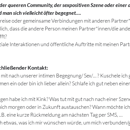
n der queeren Community, der sexpositiven Szene oder einer 
 man sich vielleicht öfter begegnet….
e Kreise oder gemeinsame Verbindungen mit anderen Partner
nlich, dass die andere Person meinen Partner*innen/die ande
fft?
ziale Interaktionen und öffentliche Auftritte mit meinen Par
schließender Kontakt: 
mit nach unserer intimen Begegnung/ Sex/… ? Kuschele ich 
rmen ein oder bin ich lieber allein? Schlafe ich gut neben ein
en habe ich mit Kink? Was tut mit gut nach nach einer Szen
ich morgen oder in Zukunft austauschen? Wann möchte ich 
z.B. eine kurze Rückmeldung am nächsten Tag per SMS, …
ch etwas, was ich mir wünschen würde, um mich verbunden/ges