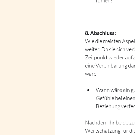
fühlen?
8. Abschluss:  
Wie die meisten Aspe
weiter. Da sie sich ver
Zeitpunkt wieder aufz
eine Vereinbarung dar
wäre. 
Wann wäre ein gu
Gefühle bei eine
Beziehung verfes
Nachdem Ihr beide zu 
Wertschätzung für die