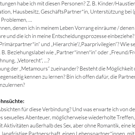
tungen habe ich mit diesen Personen? Z. B. Kinder/Haustiere
ration, Hausbesitz, GeschäftsPartner*in, Unterstützung bei 
n Problemen, …
innen, denen ich in meinem Leben Vorrang einräume / denen 
re und die ich in meine Entscheidungsprozesse einbeziehe? 
Primärpartner*in“ und „Hierarchie“/„Paarprivilegien“? Wie s
z. B. Beziehungslabel wie „Partner*innen*in“ oder „Freund/Fr
hnung, „Vetorecht“, …?
ehung der „Metamours“ zueinander? Besteht die Möglichkeit o
egenseitig kennen zu lernen? Bin ich offen dafür, die Partne
enzulernen?
ehnsüchte:
bsichten für diese Verbindung? Und was erwarte ich von d
es sexuelles Abenteuer, möglicherweise wiederholte Treffen, 
 Aktivitäten außerhalb des Sex, aber ohne Romantik, eine le
e, langfristige Partnerschaft, einen Lebenspartner*innen, mit