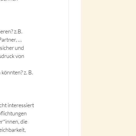
eren? z.B. 
Partner, …
sicher und 
sdruck von 
könnten? z. B. 
ht interessiert 
pflichtungen
*innen, die 
ichbarkeit, 