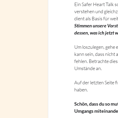
Ein Safer Heart Talk s
verstehen und gleichz
dient als Basis für w
Stimmen unsere Vorst
dessen, was ich jetzt 
Um loszulegen, gehe ei
kann sein, dass nicht 
fehlen. Betrachte die
Umstände an.
Auf der letzten Seite 
haben.
Schön, dass du so mut
Umgangs miteinander z