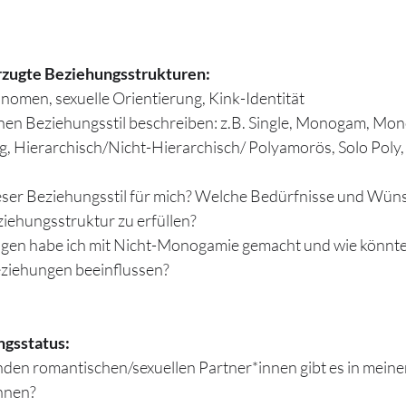
rzugte Beziehungsstrukturen:  
nomen, sexuelle Orientierung, Kink-Identität
nen Beziehungsstil beschreiben: z.B. Single, Monogam, Mon
, Hierarchisch/Nicht-Hierarchisch/ Polyamorös, Solo Poly, 
ser Beziehungsstil für mich? Welche Bedürfnisse und Wünsc
ziehungsstruktur zu erfüllen?
en habe ich mit Nicht-Monogamie gemacht und wie könnte 
eziehungen beeinflussen?
ngsstatus:
en romantischen/sexuellen Partner*innen gibt es in mein
hnen? 