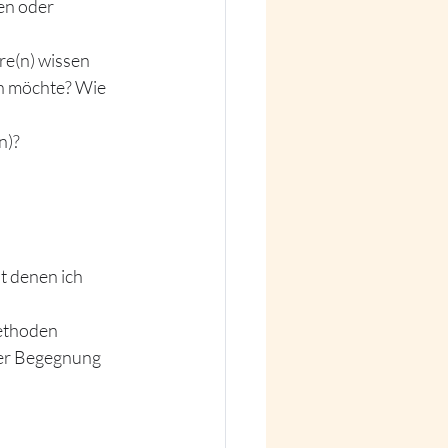
en oder 
re(n) wissen 
en möchte? Wie 
n)?
t denen ich 
methoden
ser Begegnung 