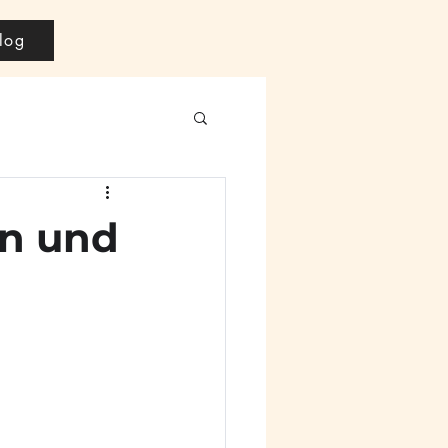
log
en und