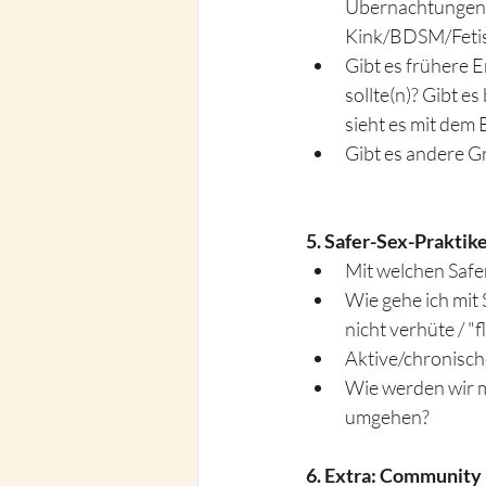
Übernachtungen/R
Kink/BDSM/Fetis
Gibt es frühere 
sollte(n)? Gibt e
sieht es mit dem 
Gibt es andere Gr
5. Safer-Sex-Praktike
Mit welchen Safer
Wie gehe ich mit
nicht verhüte / "f
Aktive/chronisch
Wie werden wir m
umgehen? 
6. Extra: Community 