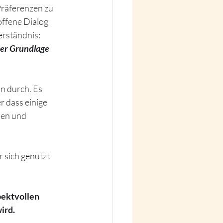
Präferenzen zu 
offene Dialog 
erständnis: 
er Grundlage 
n durch. Es 
r dass einige 
sen und 
r sich genutzt 
pektvollen 
ird.