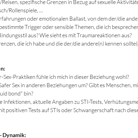
eisen, spezifische Grenzen in Bezug auf sexuelle Aktivität
ch/Rollenspiele, …
Erfahrungen oder emotionalen Ballast, von dem der/die ande
s bestimmte Trigger oder sensible Themen, die ich besprech
Bindungsstil aus? Wie sieht es mit Traumareaktionen aus?
enzen, die ich habe und die der/die andere(n) kennen sollte(
n: 
-Sex-Praktiken fühle ich mich in dieser Beziehung wohl?
 Safer Sex in anderen Beziehungen um? Gibt es Menschen, mi
luid bond" bin?
e Infektionen, aktuelle Angaben zu STI-Tests, Verhütungs
it positiven Tests auf STIs oder Schwangerschaft nach die
- Dynamik: 