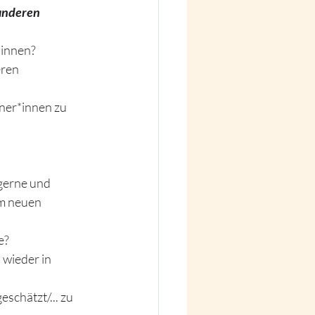
anderen 
*innen?
ren 
tner*innen zu 
gerne und 
em neuen 
e?
wieder in 
chätzt/... zu 