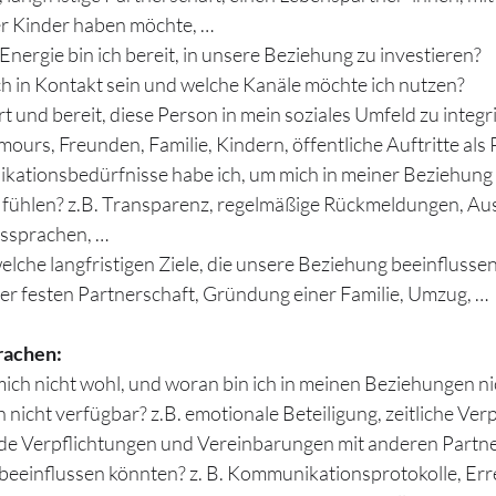
r Kinder haben möchte, …
 Energie bin ich bereit, in unsere Beziehung zu investieren? 
ch in Kontakt sein und welche Kanäle möchte ich nutzen?
rt und bereit, diese Person in mein soziales Umfeld zu integri
ours, Freunden, Familie, Kindern, öffentliche Auftritte als 
tionsbedürfnisse habe ich, um mich in meiner Beziehung 
 fühlen? z.B. Transparenz, regelmäßige Rückmeldungen, Au
essprachen, …
lche langfristigen Ziele, die unsere Beziehung beeinflussen 
r festen Partnerschaft, Gründung einer Familie, Umzug, …
rachen:
ich nicht wohl, und woran bin ich in meinen Beziehungen nic
h nicht verfügbar? z.B. emotionale Beteiligung, zeitliche Ver
de Verpflichtungen und Vereinbarungen mit anderen Partner
eeinflussen könnten? z. B. Kommunikationsprotokolle, Erre