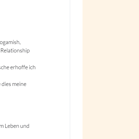
ogamish, 
Relationship 
he erhoffe ich 
dies meine 
em Leben und 