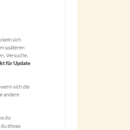
keln sich 
nem späteren 
en. Versuche, 
kt für Update 
wenn sich die 
e andere 
m ihr 
 du etwas 