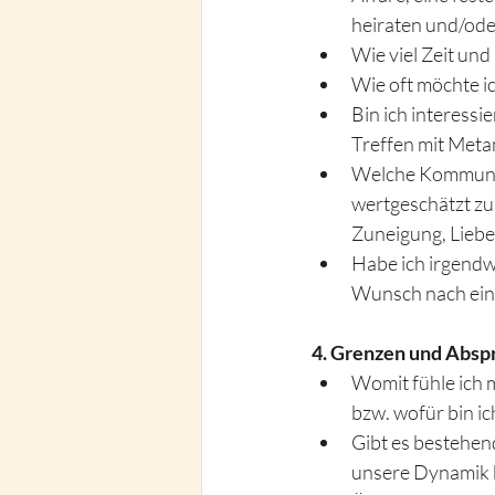
heiraten und/ode
Wie viel Zeit und
Wie oft möchte i
Bin ich interessie
Treffen mit Metam
Welche Kommunika
wertgeschätzt zu
Zuneigung, Lieb
Habe ich irgendwe
Wunsch nach eine
4. Grenzen und Absp
Womit fühle ich m
bzw. wofür bin ic
Gibt es bestehen
unsere Dynamik b