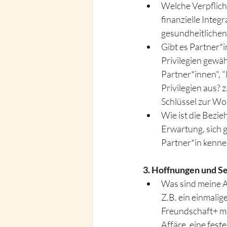
Welche Verpflich
finanzielle Integ
gesundheitliche
Gibt es Partner*
Privilegien gewäh
Partner*innen", "
Privilegien aus? 
Schlüssel zur Wo
Wie ist die Bezi
Erwartung, sich g
Partner*in kenn
3. Hoffnungen und S
Was sind meine A
Z.B. ein einmalig
Freundschaft+ mit
Affäre, eine fest