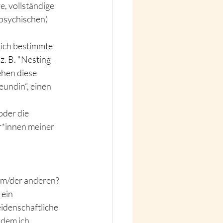
, vollständige 
(psychischen) 
ich bestimmte 
z. B. "Nesting-
ehen diese 
eundin“, einen 
der die 
r*innen meiner 
em/der anderen? 
ein 
idenschaftliche 
 dem ich 