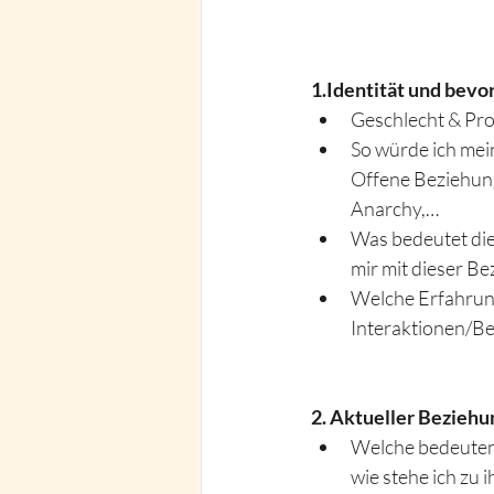
1.Identität und bevo
Geschlecht & Pro
So würde ich mei
Offene Beziehung
Anarchy,…
Was bedeutet die
mir mit dieser Be
Welche Erfahrung
Interaktionen/B
2. Aktueller Beziehu
Welche bedeutend
wie stehe ich zu i