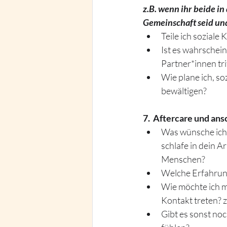
z.B. wenn ihr beide i
Gemeinschaft seid und
Teile ich sozial
Ist es wahrschei
Partner*innen tri
Wie plane ich, so
bewältigen?
7.  Aftercare und an
Was wünsche ich 
schlafe in dein A
Menschen?
Welche Erfahrung
Wie möchte ich m
Kontakt treten? 
Gibt es sonst no