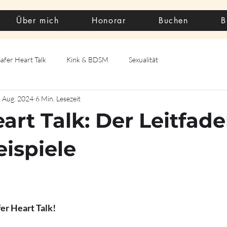
Über mich
Honorar
Buchen
B
Safer Heart Talk
Kink & BDSM
Sexualität
. Aug. 2024
6 Min. Lesezeit
eart Talk: Der Leitfad
eispiele
r Heart Talk! 