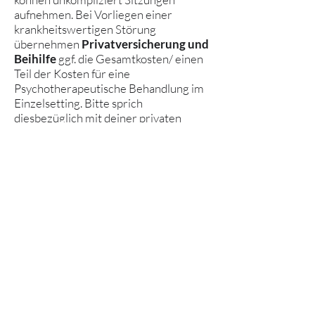
aufnehmen.
Bei Vorliegen einer
krankheitswertigen Störung
übernehmen
Privatversicherung und
Beihilfe
ggf. die Gesamtkosten/ einen
Teil der Kosten für eine
Psychotherapeutische Behandlung im
Einzelsetting. Bitte sprich
diesbezüglich mit deiner privaten
Krankenkasse.
Versichtere der gesetzlichen
Krankenkasse können eventuell im
Rahmen des
Kostenerstattungsverfahrens
eine
Übernahme der Kosten durch ihre
Versicherung erhalten.
Mehr Infos
hier
Die Kosten für eine Psychotherapie
werden nach der
Gebührenordnung
für Psychotherapeuten GOP
in